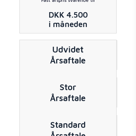
Fast årspris svarende til
DKK 4.500
i måneden
Udvidet
Årsaftale
Stor
Årsaftale
Standard
Årsaftale