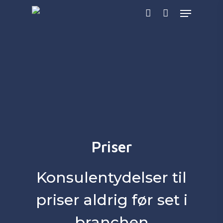
Skip
Menu
to
account
main
content
Priser
Konsulentydelser til
priser aldrig før set i
branchen