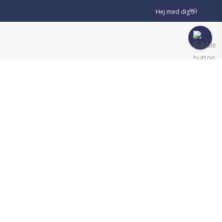
Sådan kommer vi i mål med
den gode rekruttering
En rekrutteringsproces skal skabe det rette
match mellem både virksomhed og kandidat.
Virksomheden skal vælge den rette kandidat til
jobbet, mens kandidaten skal tilvælge jobbet og
virksomheden. Vi støtter begge parter i
processen, så vi sikrer det langsigtede og
holdbare match.