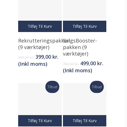
Tilføj Til Kurv
Tilføj Til Kurv
Rekrutteringspakken
SalgsBooster-
(9 værktøjer)
pakken (9
værktøjer)
Original
Current
399,00
kr.
500,00
kr.
price
price
Original
Current
499,00
kr.
(Inkl moms)
750,00
kr.
was:
is:
price
price
(Inkl moms)
500,00 kr..
399,00 kr..
was:
is:
750,00 kr..
499,00 kr..
Tilbud
Tilbud
Tilføj Til Kurv
Tilføj Til Kurv