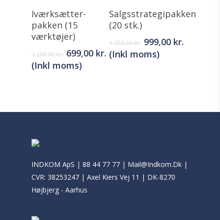
Iværksætter-
Salgsstrategipakken
pakken (15
(20 stk.)
værktøjer)
Original
Current
999,00
kr.
1.250,00
kr.
price
price
Original
Current
699,00
kr.
(Inkl moms)
1.250,00
kr.
was:
is:
price
price
(Inkl moms)
1.250,00 kr..
999,00 kr
was:
is:
1.250,00 kr..
699,00 kr..
INDKOM ApS |
88 44 77 77
|
Mail@Indkom.Dk
|
CVR: 38253247 | Axel Kiers Vej 11 | DK-8270
Højbjerg - Aarhus