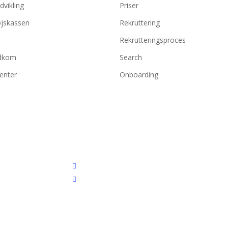
dvikling
Priser
jskassen
Rekruttering
Rekrutteringsproces
dkom
Search
enter
Onboarding
facebook
linkedin