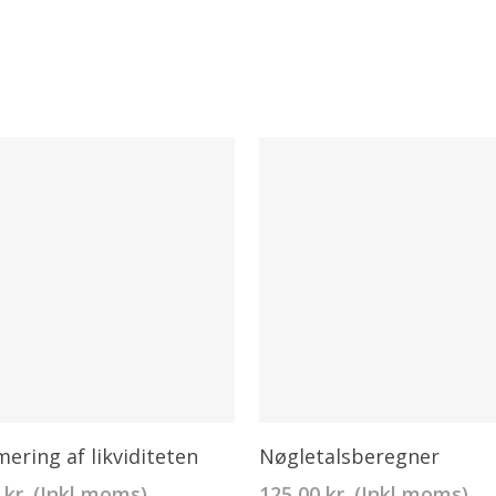
Tilføj Til Kurv
Tilføj Til Kurv
ering af likviditeten
Nøgletalsberegner
0
kr.
(Inkl moms)
125,00
kr.
(Inkl moms)