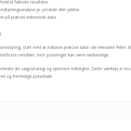
old til faktiske resultater.
ndtjeningsanalyse pr. produkt eller ydelse.
ret på præcist indtastede data.
g
istyring, start med at indtaste præcise data i de relevante felter. 
dentificere områder, hvor justeringer kan være nødvendige.
 forbedre din salgsstrategi og optimere indtægter. Dette værktøj er es
ed og fremtidige potentiale.