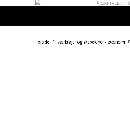
ÅRSAFTALEN
Skip
to
main
content
Forside
Værktøjer og skabeloner - Økonomi