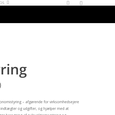
0
account
OS
BLIV RINGET OP
ring
)
konomistyring – afgørende for virksomhedsejere
r indtægter og udgifter, og hjælper med at