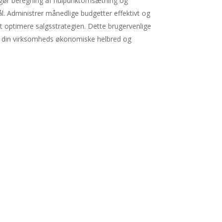
iggør beregning af nulpunktomsætning og
 Administrer månedlige budgetter effektivt og
 at optimere salgsstrategien. Dette brugervenlige
e din virksomheds økonomiske helbred og