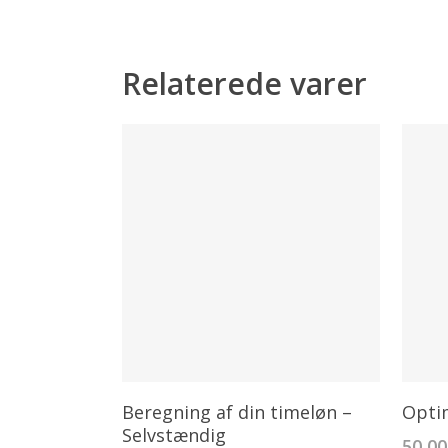
Relaterede varer
Tilføj Til Kurv
Beregning af din timeløn –
Optim
Selvstændig
50,0