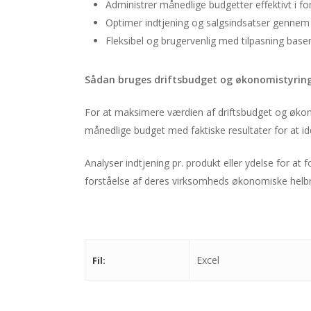
Administrer månedlige budgetter effektivt i forh
Optimer indtjening og salgsindsatser gennem i
Fleksibel og brugervenlig med tilpasning base
Sådan bruges driftsbudget og økonomistyrin
For at maksimere værdien af driftsbudget og økonom
månedlige budget med faktiske resultater for at i
Analyser indtjening pr. produkt eller ydelse for at
forståelse af deres virksomheds økonomiske helbr
Excel
Fil: