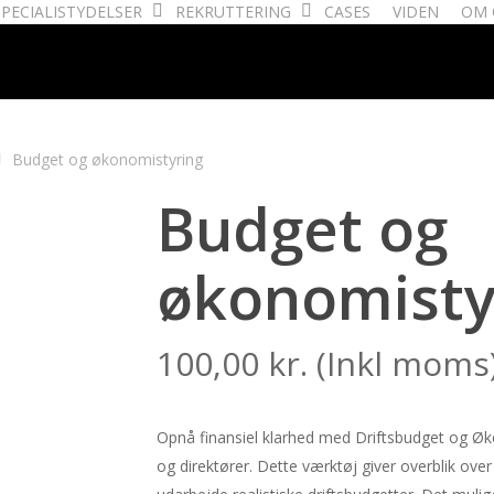
SPECIALISTYDELSER
REKRUTTERING
CASES
VIDEN
OM 
Budget og økonomistyring
Budget og
økonomisty
100,00
kr.
(Inkl moms
Opnå finansiel klarhed med Driftsbudget og Ø
og direktører. Dette værktøj giver overblik ove