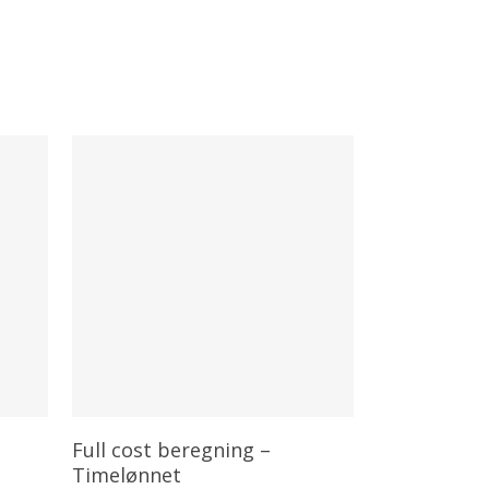
Tilføj Til Kurv
Full cost beregning –
Timelønnet