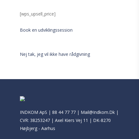
[wps_upsell_price]
Book en udviklingssession
Nej tak, jeg vil ikke have rådgivning
INDKOM ApS |
88 44 77 77
|
Mail@Indkom.Dk
|
CVR: 38253247 | Axel Kiers Vej 11 | DK-8270
Højbjerg - Aarhus